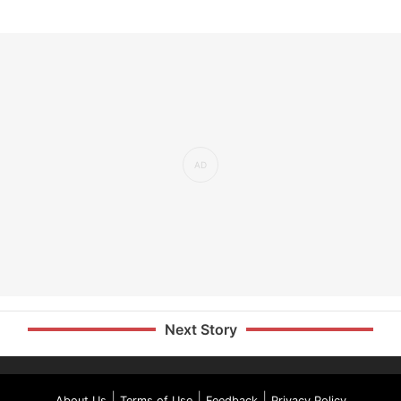
Next Story
|
|
|
About Us
Terms of Use
Feedback
Privacy Policy