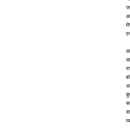
ज
आठ
घे
ठ
आर
आ
रा
बा
अन
कु
सम
स
व्