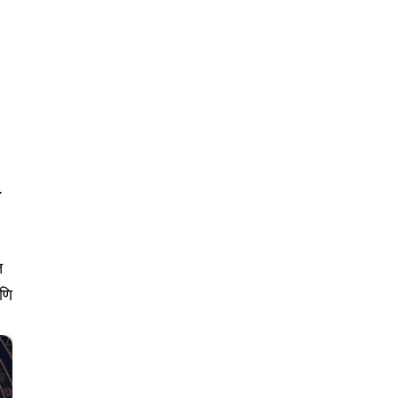
.
त
आणि