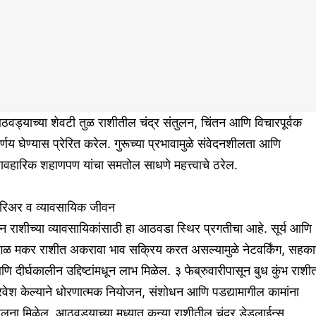
वड्याच्या शेवटी तुळ राशीतील चंद्र संतुलन, चिंतन आणि विचारपूर्वक
र्णय घेण्यास प्रेरित करेल. गुरूच्या प्रभावामुळे संवेदनशीलता आणि
यावहारिक शहाणपण यांचा समतोल साधणे महत्त्वाचे ठरेल.
रिअर व व्यावसायिक जीवन
न राशीच्या व्यावसायिकांसाठी हा आठवडा स्थिर प्रगतीचा आहे. सूर्य आणि
ंगळ मकर राशीत अकरावा भाव सक्रिय करत असल्यामुळे नेटवर्किंग, सहकार
ि दीर्घकालीन उद्दिष्टांमधून लाभ मिळेल. ३ फेब्रुवारीपासून बुध कुंभ राशी
रवेश केल्याने धोरणात्मक नियोजन, संशोधन आणि पडद्यामागील कामांना
लना मिळेल. आठवड्याच्या मध्यात कन्या राशीतील चंद्र डेडलाईन्स,