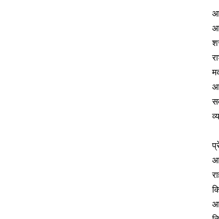
आ
आ
शर
र
म
आ
सव
व्
प्
आठ
रा
कि
आण
नि