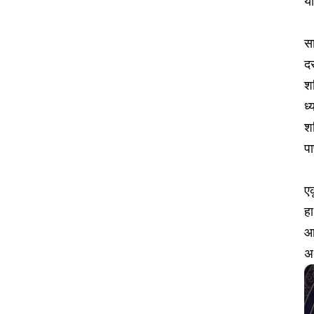
य
सा
द
शन
ध्
शन
प
एक
ह
आण
अर