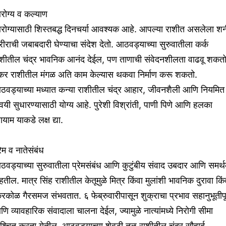
रोग्य व कल्याण
रोग्यासाठी शिस्तबद्ध दिनचर्या आवश्यक आहे. आपल्या राशीत असलेला शन
ीराची जबाबदारी घेण्याचा संदेश देतो. आठवड्याच्या सुरुवातीला कर्क
ाशीतील चंद्र भावनिक आनंद देईल, पण ताणाची संवेदनशीलता वाढवू शकतो
कर राशीतील मंगळ अति काम केल्यास थकवा निर्माण करू शकतो.
ठवड्याच्या मध्यात कन्या राशीतील चंद्र आहार, जीवनशैली आणि नियमित
यी सुधारण्यासाठी योग्य आहे. पुरेशी विश्रांती, पाणी पिणे आणि हलका
यायाम याकडे लक्ष द्या.
रेम व नातेसंबंध
वड्याच्या सुरुवातीला प्रेमसंबंध आणि कुटुंबीय संवाद उबदार आणि समर्
हतील. मात्र सिंह राशीतील केतूमुळे मित्र किंवा मुलांशी भावनिक दुरावा किं
रकोळ गैरसमज संभवतात. ६ फेब्रुवारीपासून शुक्राचा प्रभाव सहानुभूतीपूर
ि व्यावहारिक संवादाला चालना देईल, ज्यामुळे नात्यांमध्ये निरोगी सीमा
श्चित करता येतील. आठवड्याच्या शेवटी तुळ राशीतील चंद्र सौहार्द