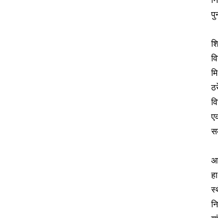
प
श
वि
मि
ठर
वि
एक
स
आठ
ह
स्
न