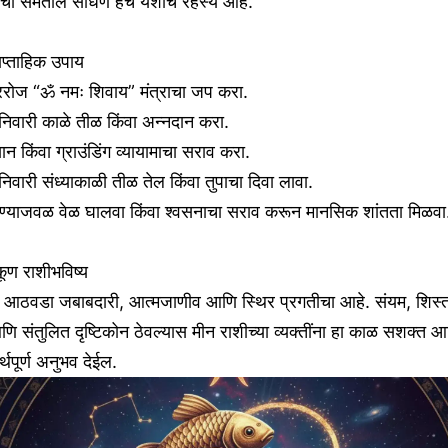
ांचा समतोल साधणे हेच यशाचे रहस्य आहे.
प्ताहिक उपाय
ररोज “ॐ नमः शिवाय” मंत्राचा जप करा.
िवारी काळे तीळ किंवा अन्नदान करा.
यान किंवा ग्राउंडिंग व्यायामाचा सराव करा.
िवारी संध्याकाळी तीळ तेल किंवा तुपाचा दिवा लावा.
ाण्याजवळ वेळ घालवा किंवा श्वसनाचा सराव करून मानसिक शांतता मिळवा
ूण राशीभविष्य
ा आठवडा जबाबदारी, आत्मजाणीव आणि स्थिर प्रगतीचा आहे. संयम, शिस्
ि संतुलित दृष्टिकोन ठेवल्यास मीन राशीच्या व्यक्तींना हा काळ सशक्त 
्थपूर्ण अनुभव देईल.