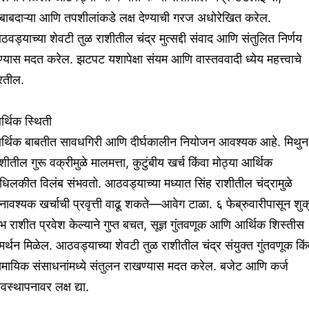
बाबदाऱ्या आणि तपशीलांकडे लक्ष देण्याची गरज अधोरेखित करेल.
वड्याच्या शेवटी तुळ राशीतील चंद्र मुत्सद्दी संवाद आणि संतुलित निर्णय
ण्यास मदत करेल. झटपट यशापेक्षा संयम आणि वास्तववादी ध्येय महत्त्वाचे
रतील.
्थिक स्थिती
र्थिक बाबतीत सावधगिरी आणि दीर्घकालीन नियोजन आवश्यक आहे. मिथुन
शीतील गुरू वक्रीमुळे मालमत्ता, कुटुंबीय खर्च किंवा मोठ्या आर्थिक
ंधिलकीत विलंब संभवतो. आठवड्याच्या मध्यात सिंह राशीतील चंद्रामुळे
ावश्यक खर्चाची प्रवृत्ती वाढू शकते—आवेग टाळा. ६ फेब्रुवारीपासून शुक
ंभ राशीत प्रवेश केल्याने गुप्त बचत, सूज्ञ गुंतवणूक आणि आर्थिक शिस्तीस
र्थन मिळेल. आठवड्याच्या शेवटी तुळ राशीतील चंद्र संयुक्त गुंतवणूक किं
ामायिक संसाधनांमध्ये संतुलन राखण्यास मदत करेल. बजेट आणि कर्ज
यवस्थापनावर लक्ष द्या.