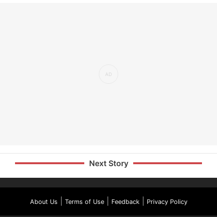
Next Story
|
|
|
About Us
Terms of Use
Feedback
Privacy Policy