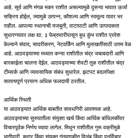
आहे. सूर्य आणि मंगळ मकर राशीत असल्यामुळे दुसऱ्या भावात ऊर्जा
सक्रिय होईल, ज्यामुळे उत्पन्न, कौशल्य आणि स्वमूल्य यावर भर
राहील. आपल्या स्थानाची मजबुती, वाटाघाटी आणि उत्पादकता
सुधारण्यावर लक्ष द्या. ३ फेब्रुवारीपासून बुध कुंभ राशीत प्रवेश
केल्याने संवाद, सादरीकरण, नेटवर्किंग आणि मुलाखतींसाठी उत्तम वेळ
आहे. आठवड्याच्या मध्यात कन्या राशीतील चंद्र जबाबदारी आणि
बारकाईला चालना देईल. आठवड्याच्या शेवटी तुळ राशीतील चंद्र
टीमवर्क आणि व्यावसायिक संबंध सुधारेल. झटपट बदलांपेक्षा
सातत्यपूर्ण प्रयत्न अधिक फलदायी ठरतील.
आर्थिक स्थिती
या आठवड्यात आर्थिक बाबतीत सावधगिरी आवश्यक आहे.
आठवड्याच्या सुरुवातीला संयुक्त खर्च किंवा आर्थिक बांधिलकींवर
विचारपूर्वक निर्णय घ्यावा लागेल. मिथुन राशीतील गुरू वक्रीमुळे
भागीदारी, करार किंवा संयुक्त गुंतवणुकीत विलंब किंवा पुनर्विचार