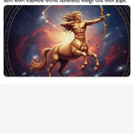
आणि सजग राहिल्यास येणाऱ्या दिवसांसाठी मजबूत पाया तयार होईल.