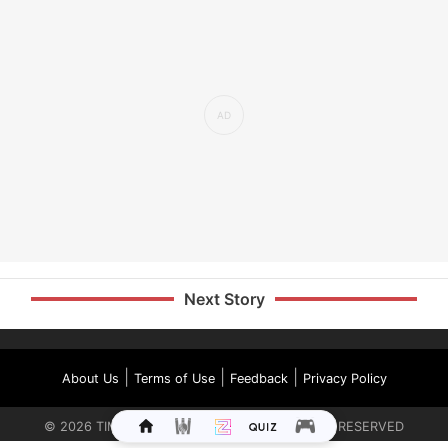
Next Story
|
|
|
About Us
Terms of Use
Feedback
Privacy Policy
©
2026
TIMES INTERNET LIMITED. ALL RIGHTS RESERVED