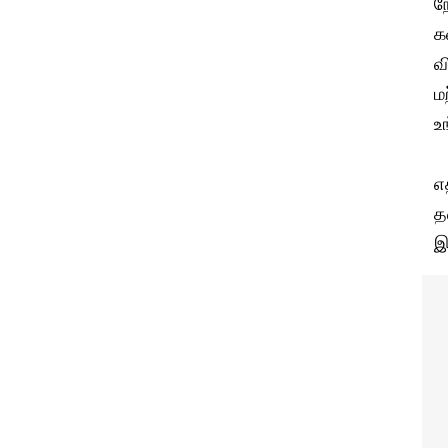
ந
க
வ
ம
உ
எ
த
இ