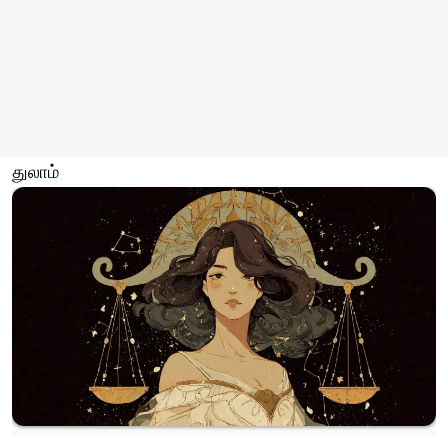
துலாம்