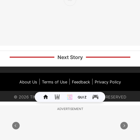
Next Story
|
|
|
About Us
Terms of Use
Feedback
Privacy Policy
©
2026
TIMES INTERNET LIMITED. ALL RIGHTS RESERVED