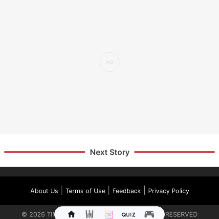
Next Story
|
|
|
About Us
Terms of Use
Feedback
Privacy Policy
©
2026
TIMES INTERNET LIMITED. ALL RIGHTS RESERVED