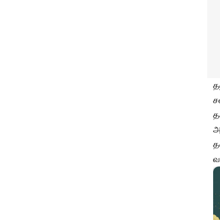
த
ச
த
அ
த
வ