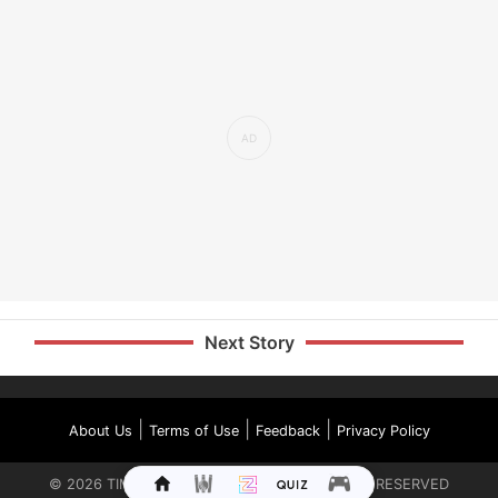
Next Story
|
|
|
About Us
Terms of Use
Feedback
Privacy Policy
©
2026
TIMES INTERNET LIMITED. ALL RIGHTS RESERVED