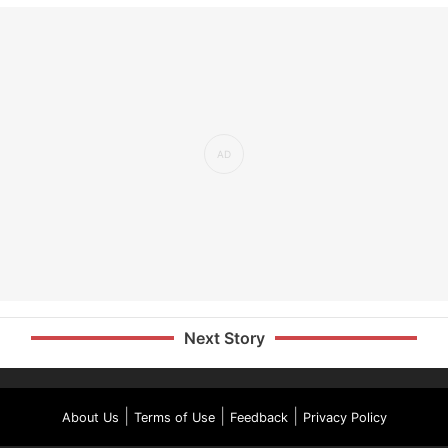
Next Story
|
|
|
About Us
Terms of Use
Feedback
Privacy Policy