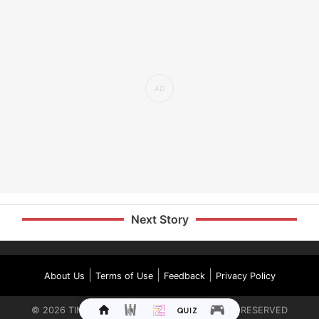
Next Story
|
|
|
About Us
Terms of Use
Feedback
Privacy Policy
©
2026
TIMES INTERNET LIMITED. ALL RIGHTS RESERVED