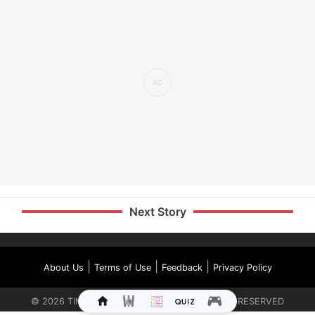
Next Story
|
|
|
About Us
Terms of Use
Feedback
Privacy Policy
©
2026
TIMES INTERNET LIMITED. ALL RIGHTS RESERVED