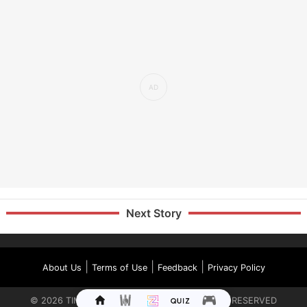
Next Story
|
|
|
About Us
Terms of Use
Feedback
Privacy Policy
©
2026
TIMES INTERNET LIMITED. ALL RIGHTS RESERVED