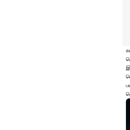
க
த
இ
வ
ப
த