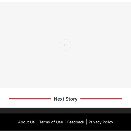
Next Story
|
|
|
About Us
Terms of Use
Feedback
Privacy Policy