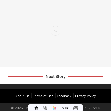
Next Story
|
|
|
About Us
Terms of Use
Feedback
Privacy Policy
©
2026
TIMES INTERNET LIMITED. ALL RIGHTS RESERVED