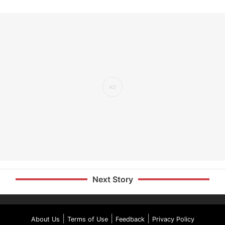
Next Story
|
|
|
About Us
Terms of Use
Feedback
Privacy Policy