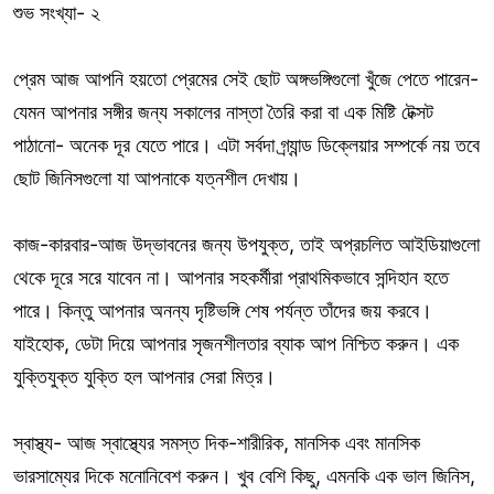
শুভ সংখ্যা- ২
প্রেম আজ আপনি হয়তো প্রেমের সেই ছোট অঙ্গভঙ্গিগুলো খুঁজে পেতে পারেন-
যেমন আপনার সঙ্গীর জন্য সকালের নাস্তা তৈরি করা বা এক মিষ্টি টেক্সট
পাঠানো- অনেক দূর যেতে পারে। এটা সর্বদা গ্র্যান্ড ডিক্লেয়ার সম্পর্কে নয় তবে
ছোট জিনিসগুলো যা আপনাকে যত্নশীল দেখায়।
কাজ-কারবার-আজ উদ্ভাবনের জন্য উপযুক্ত, তাই অপ্রচলিত আইডিয়াগুলো
থেকে দূরে সরে যাবেন না। আপনার সহকর্মীরা প্রাথমিকভাবে সন্দিহান হতে
পারে। কিন্তু আপনার অনন্য দৃষ্টিভঙ্গি শেষ পর্যন্ত তাঁদের জয় করবে।
যাইহোক, ডেটা দিয়ে আপনার সৃজনশীলতার ব্যাক আপ নিশ্চিত করুন। এক
যুক্তিযুক্ত যুক্তি হল আপনার সেরা মিত্র।
স্বাস্থ্য- আজ স্বাস্থ্যের সমস্ত দিক-শারীরিক, মানসিক এবং মানসিক
ভারসাম্যের দিকে মনোনিবেশ করুন। খুব বেশি কিছু, এমনকি এক ভাল জিনিস,