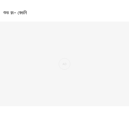
শুভ রং- বেগুনি