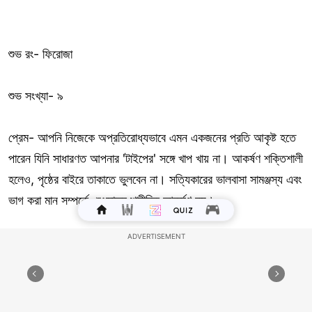
শুভ রং- ফিরোজা
শুভ সংখ্যা- ৯
প্রেম- আপনি নিজেকে অপ্রতিরোধ্যভাবে এমন একজনের প্রতি আকৃষ্ট হতে
পারেন যিনি সাধারণত আপনার 'টাইপের' সঙ্গে খাপ খায় না। আকর্ষণ শক্তিশালী
হলেও, পৃষ্ঠের বাইরে তাকাতে ভুলবেন না। সত্যিকারের ভালবাসা সামঞ্জস্য এবং
ভাগ করা মান সম্পর্কে, শুধুমাত্র শারীরিক আকর্ষণ নয়।
কাজ-কারবার-যদি আপনি এক সাহসী কাজ-কারবারের়িক পদক্ষেপের কথা
ভাবছেন, তাহলে আজকের শক্তি গণনা করা ঝুঁকি সমর্থন করে। যাইহোক,
আপনার দলের সঙ্গে পরামর্শ করতে ভুলবেন না এবং সমস্ত সম্ভাব্য ফলাফল
বিবেচনা করুন। আপনার অন্তর্দৃষ্টির সঙ্গে মিলিত সম্মিলিত জ্ঞান এক