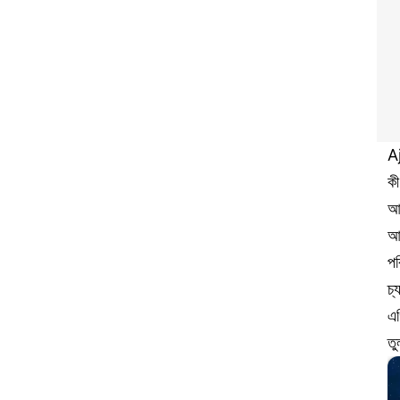
A
কী
আপ
আর
পর
চ্
এগ
তু