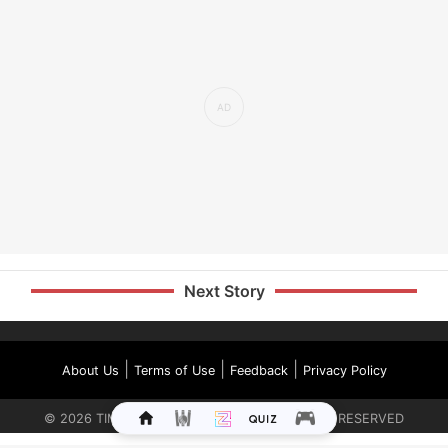
Next Story
|
|
|
About Us
Terms of Use
Feedback
Privacy Policy
©
2026
TIMES INTERNET LIMITED. ALL RIGHTS RESERVED