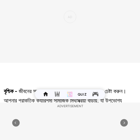
বৃশ্চিক -
জীবনের সকল ক্ষেত্রে ভারসাম্য বজায় রাখার জন্য চেষ্টা করুন।
আপনার প্রাকৃতিক ক্যারিশমা সামাজিক মিথস্ক্রিয়া বাড়ায়, যা উপভোগ্য
অভিজ্ঞতার দিকে পরিচালিত করে। সর্বোত্তম ফলাফলের জন্য পেশাদার বিষয়ে
মনোযোগী এবং সংগঠিত থাকুন। সন্ধেটি আপনার শক্তিকে বিশ্রাম এবং রিচার্জ
করার জন্য উপযুক্ত।