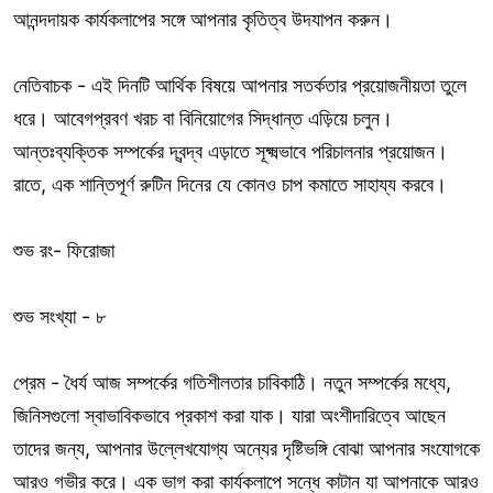
আনন্দদায়ক কার্যকলাপের সঙ্গে আপনার কৃতিত্ব উদযাপন করুন।
নেতিবাচক - এই দিনটি আর্থিক বিষয়ে আপনার সতর্কতার প্রয়োজনীয়তা তুলে
ধরে। আবেগপ্রবণ খরচ বা বিনিয়োগের সিদ্ধান্ত এড়িয়ে চলুন।
আন্তঃব্যক্তিক সম্পর্কের দ্বন্দ্ব এড়াতে সূক্ষ্মভাবে পরিচালনার প্রয়োজন।
রাতে, এক শান্তিপূর্ণ রুটিন দিনের যে কোনও চাপ কমাতে সাহায্য করবে।
শুভ রং- ফিরোজা
শুভ সংখ্যা - ৮
প্রেম - ধৈর্য আজ সম্পর্কের গতিশীলতার চাবিকাঠি। নতুন সম্পর্কের মধ্যে,
জিনিসগুলো স্বাভাবিকভাবে প্রকাশ করা যাক। যারা অংশীদারিত্বে আছেন
তাদের জন্য, আপনার উল্লেখযোগ্য অন্যের দৃষ্টিভঙ্গি বোঝা আপনার সংযোগকে
আরও গভীর করে। এক ভাগ করা কার্যকলাপে সন্ধে কাটান যা আপনাকে আরও