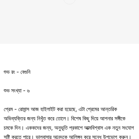
শুভ রং - বেগুনি
শুভ সংখ্যা - ৬
প্রেম - রোমান্স আজ হাইলাইট করা হয়েছে, এটা প্রেমের আন্তরিক
অভিব্যক্তির জন্য নিখুঁত করে তোলে। বিশেষ কিছু দিয়ে আপনার সঙ্গীকে
চমকে দিন। এককদের জন্য, অনুভূতি প্রকাশে আত্মবিশ্বাস এক নতুন সংযোগ
সৃষ্টি করতে পারে। ভালবাসার আনন্দকে আলিঙ্গন করে সন্ধে উপভোগ করুন।