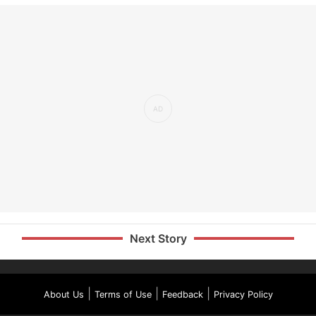
Next Story
|
|
|
About Us
Terms of Use
Feedback
Privacy Policy