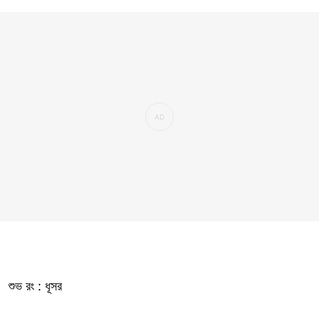
শুভ রং : ধূসর