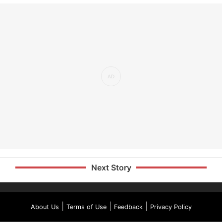
Next Story
|
|
|
About Us
Terms of Use
Feedback
Privacy Policy