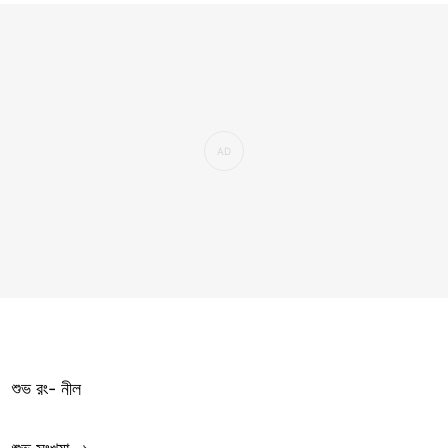
শুভ রং- নীল