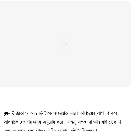
বৃষ-
উদারতা আপনার দিনটাকে সংজ্ঞায়িত করে। বিনিময়ের আশা না করে
আপনাকে দেওয়ার জন্য অনুরোধ করে। সময়, সম্পদ বা জ্ঞান যাই হোক না
কেন, আপনার সদয় আচরণ ইতিবাচকতার ঢেউ তৈরি করবে।