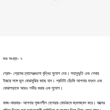
শুভ সংখ্যা- ৭
প্রেম- প্রেমের চ্যালেঞ্জগুলো বৃদ্ধির সুযোগ দেয়। সহানুভূতি এবং শেখার
ইচ্ছার সঙ্গে ভুল বোঝাবুঝির কাছে যান। প্রতিটা হেঁচকি আপনার বন্ধন এবং
বোঝাপড়াকে আরও গভীর করার এক সুযোগ।
কাজ-কারবার- আপনার সৃজনশীল ফ্লেয়ার বোর্ডরুমে জ্বলজ্বল করে। বাক্সের