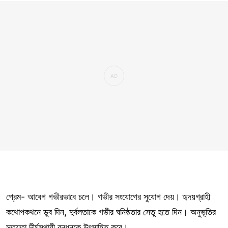
প্রেম- আবেগ গভীরভাবে চলে। গভীর সংযোগের সুযোগ দেয়। হৃদয়গ্রাহী
কথোপকথনে ডুব দিন, দুর্বলতাকে গভীর ঘনিষ্ঠতার সেতু হতে দিন। অনুভূতির
সত্যতা দীর্ঘস্থায়ী বন্ধনকে উৎসাহিত করে।