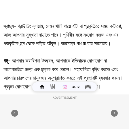
স্বাস্থ্য- গ্রাউন্ডিং ব্যায়াম, যেমন খালি পায়ে হাঁটা বা প্রকৃতিতে সময় কাটানো,
আজ আপনার সুস্থতা বাড়াতে পারে। পৃথিবীর সঙ্গে সংযোগ করুন এবং এর
প্রাকৃতিক ছন্দ থেকে শক্তি আঁকুন। ভারসাম্য পাওয়া যায় সরলতায়।
ধনু-
আপনার ক্যারিশমা উজ্জ্বল, আপনাকে ইতিবাচক যোগাযোগ বা
আলাপচারিতা জন্য এক চুম্বক করে তোলে। সহযোগিতা বৃদ্ধি করতে এবং
আপনার চারপাশের মানুষজন অনুপ্রাণিত করতে এই প্রভাবটি ব্যবহার করুন।
প্রকৃত যোগাযোগ বা আলাপচারিতা দীর্ঘস্থায়ী প্রভাব বাদ দিন।
ইতিবাচক- গণেশ বলেছেন যে আজ গ্রাউন্ডিংয়ের জন্য আহ্বান জানিয়েছে।
আপনাকে পরিচিত আচার- অনুষ্ঠানে সান্ত্বনা খুঁজে পেতে অনুরোধ করছে।
প্রকৃতিতে হোক বা শান্ত মুহুর্তে, এই অ্যাঙ্করগুলো থেকে শক্তি আঁকুন।