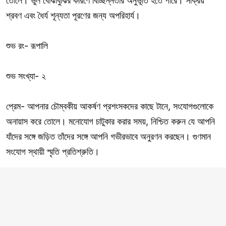
তোলে। ভুল বোঝাবুঝির কারণে বিচ্ছিন্নতার অনুভূতি হতে পারে। সক্রিয়
শ্রবণ এবং ধৈর্য শূন্যতা পূরণের জন্য অপরিহার্য।
শুভ রং- রূপালি
শুভ সংখ্যা- ২
প্রেম- আপনার চৌম্বকীয় আকর্ষণ প্রশংসকদের কাছে টানে, সংযোগগুলোকে
অনায়াস করে তোলে। মনোযোগ চাটুকার করার সময়, নিশ্চিত করুন যে আপনি
যাঁদের সঙ্গে জড়িত তাঁদের সঙ্গে আপনি গভীরভাবে অনুরণন করছেন। গুণমান
সংযোগ স্থায়ী স্মৃতি প্রতিশ্রুতি।