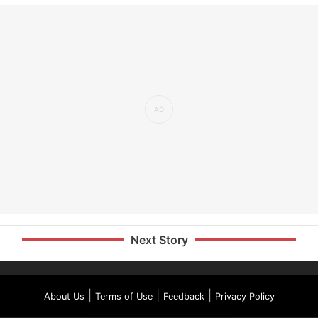
Next Story
|
|
|
About Us
Terms of Use
Feedback
Privacy Policy