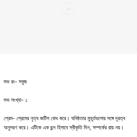
শুভ রং- সবুজ
শুভ সংখ্যা- ১
প্রেম- প্রেমের নৃত্য জটিল বোধ করে। ঘনিষ্ঠতার মুহূর্তগুলোর সঙ্গে দূরত্ব
অনুসরণ করে। এটিকে এক ছন্দ হিসাবে স্বীকৃতি দিন, সম্পর্কের রায় নয়।