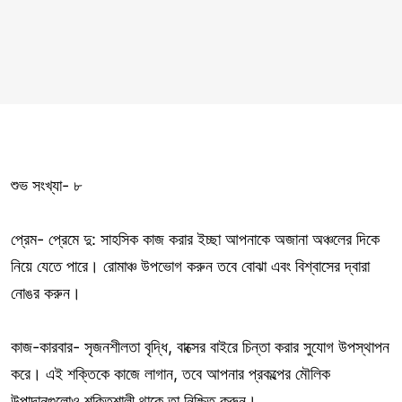
শুভ সংখ্যা- ৮
প্রেম- প্রেমে দু: সাহসিক কাজ করার ইচ্ছা আপনাকে অজানা অঞ্চলের দিকে
নিয়ে যেতে পারে। রোমাঞ্চ উপভোগ করুন তবে বোঝা এবং বিশ্বাসের দ্বারা
নোঙর করুন।
কাজ-কারবার- সৃজনশীলতা বৃদ্ধি, বাক্সের বাইরে চিন্তা করার সুযোগ উপস্থাপন
করে। এই শক্তিকে কাজে লাগান, তবে আপনার প্রকল্পের মৌলিক
উপাদানগুলোও শক্তিশালী থাকে তা নিশ্চিত করুন।