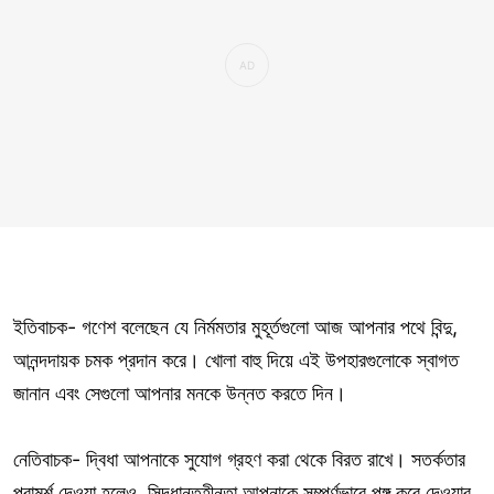
ইতিবাচক- গণেশ বলেছেন যে নির্মমতার মুহূর্তগুলো আজ আপনার পথে বিন্দু,
আনন্দদায়ক চমক প্রদান করে। খোলা বাহু দিয়ে এই উপহারগুলোকে স্বাগত
জানান এবং সেগুলো আপনার মনকে উন্নত করতে দিন।
নেতিবাচক- দ্বিধা আপনাকে সুযোগ গ্রহণ করা থেকে বিরত রাখে। সতর্কতার
পরামর্শ দেওয়া হলেও, সিদ্ধান্তহীনতা আপনাকে সম্পূর্ণভাবে পঙ্গু করে দেওয়ার