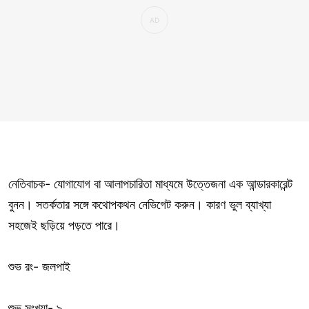
নেতিবাচক- যোগাযোগ বা আলাপচারিতা মাধ্যমে উত্তেজনা এক আন্ডারকারেন্ট
বুনন। সতর্কতার সঙ্গে কথোপকথন নেভিগেট করুন। কারণ ভুল ব্যাখ্যা
সহজেই ছড়িয়ে পড়তে পারে।
শুভ রং- জলপাই
শুভ সংখ্যা- ৯