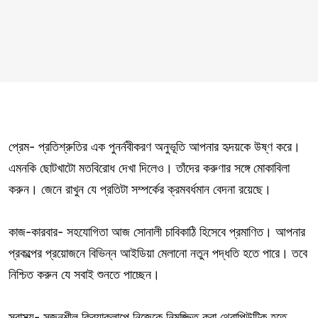
প্রেম- প্রতিশ্রুতির এক পুনর্নবীকরণ অনুভূতি আপনার হৃদয়কে উষ্ণ করে।
এমনকি ছোটখাটো মতবিরোধ দেখা দিলেও। তাঁদের করুণার সঙ্গে মোকাবিলা
করুন। জেনে রাখুন যে প্রতিটা সম্পর্কের ক্রমবর্ধমান বেদনা রয়েছে।
কাজ-কারবার- সহযোগিতা আজ সোনালী চাবিকাঠি হিসেবে প্রমাণিত। আপনার
প্রকল্পের প্রয়োজনে বিভিন্ন আইডিয়া মেলানো নতুন পদ্ধতি হতে পারে। তবে
নিশ্চিত করুন যে সবাই শুনতে পাচ্ছেন।
স্বাস্থ্য- সৃজনশীল ক্রিয়াকলাপে নিজেকে নিমজ্জিত করা থেরাপিউটিক হতে