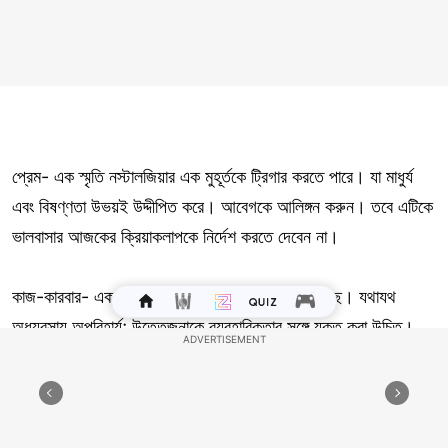
প্রেম- এক স্মৃতি নস্টালজিয়ার এক মুহূর্তকে ট্রিগার করতে পারে। যা মাধুর্য
এবং বিষণ্ণতা উভয়ই উদ্দীপিত করে। আবেগকে আলিঙ্গন করুন। তবে এটিকে
ভালবাসার আজকের ক্রিয়াকলাপকে নির্দেশ করতে দেবেন না।
কাজ-কারবার- এক সম্ভাব্য বিনিয়োগ আপনার নজর কেড়েছে। যথাযথ
অধ্যবসায় অপরিহার্য; উত্তেজনাকে ব্যবহারিকতার সঙ্গে যুক্ত করা উচিত।
স্বাস্থ্য- এক নতুন সুস্থতার রুটিন অন্বেষণ অপ্রত্যাশিত সুবিধার দিকে নিয়ে
যেতে পারে। ভারসাম্য চাবিকাঠি; খাদ্য এবং ব্যায়াম উভয় ক্ষেত্রেই সংযম
স্থায়িত্ব নিশ্চিত করে। মানসিক প্রশান্তি জন্য যোগব্যায়াম অন্বেষণ।