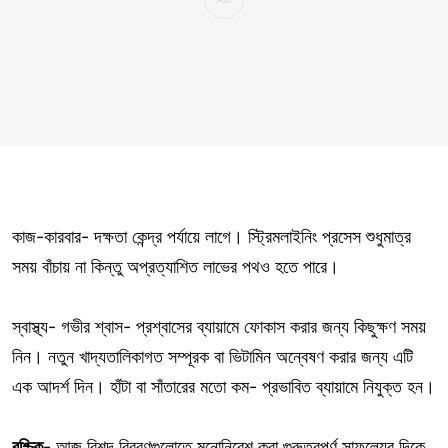
কাজ-কারবার- দক্ষতা কেন্দ্র পর্যায়ে লাগে। স্ট্রিমলাইনিং প্রসেস শুধুমাত্র
সময় বাঁচায় না কিন্তু অপ্রত্যাশিত লাভের পথও হতে পারে।
স্বাস্থ্য- গভীর শ্বাস- প্রশ্বাসের ব্যায়ামে ফোকাস করার জন্য কিছুক্ষণ সময়
নিন। নতুন খাদ্যতালিকাগত সম্পূরক বা ভিটামিন অন্বেষণ করার জন্য এটি
এক আদর্শ দিন। হাঁটা বা সাঁতারের মতো কম- প্রভাবিত ব্যায়ামে নিযুক্ত হন।
বৃশ্চিক
- আজ বিশদ বিবরণগুলোতে মনোনিবেশ করা গুরুত্বপূর্ণ সাফল্যের দিকে