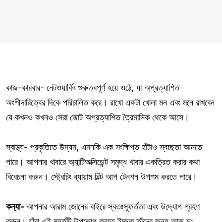
কাজ-কারবার- নেটওয়ার্কিং গুরুত্বপূর্ণ হয়ে ওঠে, যা অপ্রত্যাশিত
অংশীদারিত্বের দিকে পরিচালিত করে। রাখো একটা খোলা মন এবং মনে রাখবেন
যে কখনও কখনও সেরা জোট অপ্রত্যাশিত ত্রৈমাসিক থেকে আসে।
স্বাস্থ্য- প্রকৃতিতে উদ্যম, এমনকি এক সংক্ষিপ্ত হাঁটাও স্বচ্ছতা আনতে
পারে। আপনার খাবারে অ্যান্টিঅক্সিডেন্ট সমৃদ্ধ খাবার একত্রিত করার কথা
বিবেচনা করুন। স্ট্রেচিং ব্যায়াম বিল্ট আপ টেনশন উপশম করতে পারে।
কন্যা-
আপনার আরাম জোনের বাইরে স্বতঃস্ফূর্ততা এবং উদ্যোগ গ্রহণ
করুন। যাঁরা এই মুহূর্তটি উপভোগ করতে ইচ্ছুক তাঁদের জন্য আজ দু: