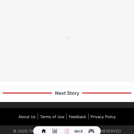
Next Story
|
|
|
About Us
Terms of Use
Feedback
Privacy Policy
©
2026
TIMES INTERNET LIMITED. ALL RIGHTS RESERVED