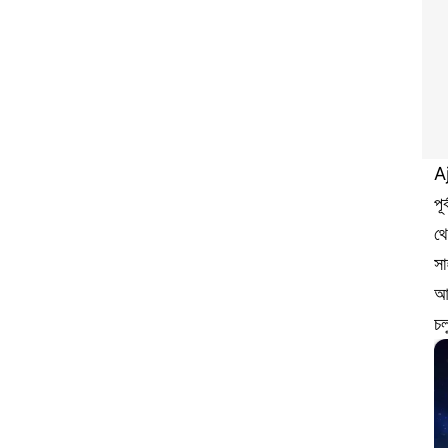
A
পূ
থে
সা
আপ
চল