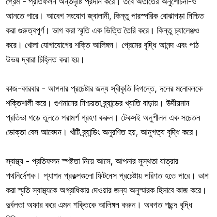
প্রেম - প্রতিফলন অন্তর্দৃষ্টি প্রদান করে। তবে অতীতের অনুশোচনা-ও
আনতে পারে। আবেগ সংযোগ জ্বালানী, কিন্তু পারস্পরিক বোঝাপড়া নিশ্চিত
করা গুরুত্বপূর্ণ। ভাগ করা স্মৃতি এক ভিত্তি তৈরি করে। কিন্তু চ্যালেঞ্জও
করে। খোলা যোগাযোগের শক্তি আলিঙ্গন। প্রেমের বৃদ্ধি আনন্দ এবং পাঠ
উভয় দ্বারা চিহ্নিত করা হয়।
কাজ-কারবার - আপনার প্রচেষ্টার জন্য স্বীকৃতি দিগন্তে, দলের মনোবলকে
শক্তিশালী করে। গুণমানের নিশ্চয়তা ব্র্যান্ডের খ্যাতি বাড়ায়। উদীয়মান
প্রতিভা গড়ে তুলতে পরামর্শ গ্রহণ করুন। টেকসই অনুশীলন এক সচেতন
ভোক্তা বেস আবেদন। খাঁটি ব্র্যান্ডিং অনুরণিত হয়, আনুগত্য বৃদ্ধি করে।
স্বাস্থ্য - প্রতিফলন স্পষ্টতা নিয়ে আসে, আপনার সুস্থতা যাত্রার
পথনির্দেশক। প্যাশন প্রকল্পগুলো ফিটনেস প্রচেষ্টায় পরিণত হতে পারে। ভাগ
করা স্মৃতি স্বাস্থ্যকে অগ্রাধিকার দেওয়ার জন্য অনুস্মারক হিসাবে কাজ করে।
দুর্বলতা অফার করে এমন শক্তিকে আলিঙ্গন করুন। অবগত পছন্দ বৃদ্ধি