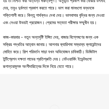
হয় তা নিশ্চিত করা অত্যন্ত গুরুত্বপূর্ণ। অনুভূতি প্রকাশ করা বোঝার উৎসাহ
দেয়, তবুও দুর্বলতা প্রকাশ করতে পারে। ভাগ করা মানগুলো বন্ধনকে
শক্তিশালী করে। কিন্তু পার্থক্যও দেখা দেয়। ভালবাসার বৃদ্ধির জন্য দেওয়া
এবং নেওয়া উভয়ই প্রয়োজন। প্রেমের সত্যতা পরীক্ষার সম্মুখীন হয়।
কাজ-কারবার - নতুন অন্তর্দৃষ্টি ইঙ্গিত দেয়, বাজার বিশ্লেষণের জন্য এক
সক্রিয় পদ্ধতির আহ্বান জানায়। আপনার ক্যারিশমা সম্ভাব্য ক্লায়েন্টদের
মোহিত করে। শিল্প পরিবর্তন সাড়া যখন অভিযোজন চাবিকাঠি। ডিজিটাল
ইন্টিগ্রেশন দক্ষতা লাভের প্রতিশ্রুতি দেয়। নেটওয়ার্কিং ইভেন্টগুলো
রূপান্তরমূলক অংশীদারিত্বের দিকে নিয়ে যেতে পারে।