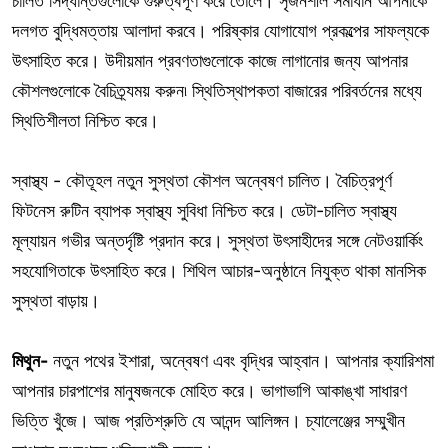
চালিত সিদ্ধান্তগুলোকে গুরুত্বপূর্ণ করে তোলে। সৃজনশীল সমাধান আপনাকে
দলগত বুদ্ধিমত্তায় আলাদা করবে। পরিষ্কার যোগাযোগ প্রকল্পের সাফল্যকে
উৎসাহিত করে। উদীয়মান প্রবণতাগুলোকে কাজে লাগানোর জন্য আপনার
কৌশলগুলোকে বৈচিত্র্যময় করুন৷ স্থিতিস্থাপকতা বাজারের পরিবর্তনের মধ্যে
স্থিতিশীলতা নিশ্চিত করে।
স্বাস্থ্য - কৌতূহল নতুন সুস্থতা কৌশল অন্বেষণ চালিত। বৈচিত্রপূর্ণ
ফিটনেস রুটিন ব্যাপক স্বাস্থ্য সুবিধা নিশ্চিত করে। ডেটা-চালিত স্বাস্থ্য
মূল্যায়ন গভীর অন্তর্দৃষ্টি প্রদান করে। সুস্থতা উৎসাহীদের সঙ্গে নেটওয়ার্কিং
সহযোগিতাকে উৎসাহিত করে। শিথিল আচার-অনুষ্ঠানে নিযুক্ত থাকা মানসিক
সুস্থতা বাড়ায়।
মিথুন-
নতুন পথের ইশারা, অন্বেষণ এবং বৃদ্ধির আহ্বান। আপনার ক্যারিশমা
আপনার চারপাশের মানুষজনকে মোহিত করে। ভাগাভাগি আকাঙ্খা সাধারণ
ভিত্তি খুঁজে। আজ প্রতিশ্রুতি যে আনন্দ আলিঙ্গন। চ্যালেঞ্জের সম্মুখীন