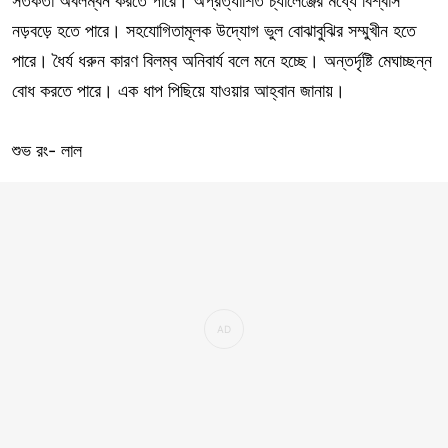
সতর্কতা অবলম্বন করতে পারে। অপ্রত্যাশিত চ্যালেঞ্জের মধ্যে বিশ্বাস
নড়বড়ে হতে পারে। সহযোগিতামূলক উদ্যোগ ভুল বোঝাবুঝির সম্মুখীন হতে
পারে। ধৈর্য ধরুন কারণ বিলম্ব অনিবার্য বলে মনে হচ্ছে। অন্তর্দৃষ্টি মেঘাচ্ছন্ন
বোধ করতে পারে। এক ধাপ পিছিয়ে যাওয়ার আহ্বান জানায়।
শুভ রং- লাল