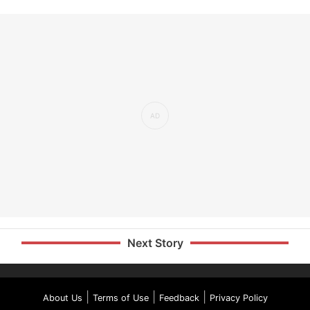
Next Story
|
|
|
About Us
Terms of Use
Feedback
Privacy Policy