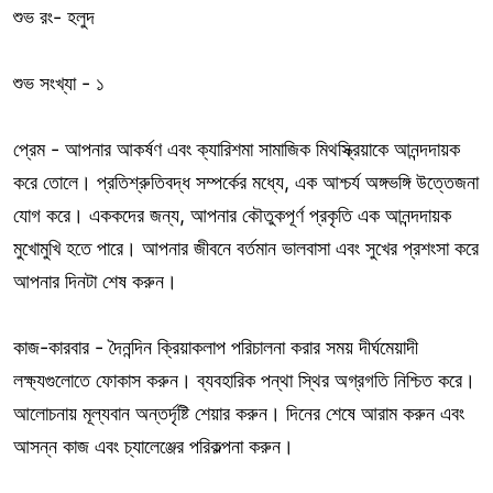
শুভ রং- হলুদ
শুভ সংখ্যা - ১
প্রেম - আপনার আকর্ষণ এবং ক্যারিশমা সামাজিক মিথস্ক্রিয়াকে আনন্দদায়ক
করে তোলে। প্রতিশ্রুতিবদ্ধ সম্পর্কের মধ্যে, এক আশ্চর্য অঙ্গভঙ্গি উত্তেজনা
যোগ করে। এককদের জন্য, আপনার কৌতুকপূর্ণ প্রকৃতি এক আনন্দদায়ক
মুখোমুখি হতে পারে। আপনার জীবনে বর্তমান ভালবাসা এবং সুখের প্রশংসা করে
আপনার দিনটা শেষ করুন।
কাজ-কারবার - দৈনন্দিন ক্রিয়াকলাপ পরিচালনা করার সময় দীর্ঘমেয়াদী
লক্ষ্যগুলোতে ফোকাস করুন। ব্যবহারিক পন্থা স্থির অগ্রগতি নিশ্চিত করে।
আলোচনায় মূল্যবান অন্তর্দৃষ্টি শেয়ার করুন। দিনের শেষে আরাম করুন এবং
আসন্ন কাজ এবং চ্যালেঞ্জের পরিকল্পনা করুন।