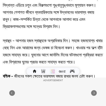
সিদ্ধান্ত এড়িয়ে চলুন এবং বিকল্পগুলো পুঙ্খানুপুঙ্খভাবে মূল্যায়ন করুন।
আপনার পেশাগত জীবনে ব্যবহারিকতার সঙ্গে উদ্ভাবনের ভারসাম্য বজায়
রাখুন। কাজ-সম্পর্কিত চিন্তা থেকে আপনাকে আলাদা করে এমন
ক্রিয়াকলাপগুলোর সঙ্গে সন্ধেয় বিশ্রাম নিন।
স্বাস্থ্য - আপনার হজম স্বাস্থ্যকে অগ্রাধিকার দিন। সহজে হজমযোগ্য খাবার
বেছে নিন এবং আরামের জন্য ভেষজ চা বিবেচনা করুন। খাওয়ার পর অল্প হাঁটা
হজমে সাহায্য করে। ঘুমনোর আগে জার্নালিং দিনের ঘটনাগুলো প্রক্রিয়া করতে
এবং বিশ্রামের ঘুমের প্রচার করতে সাহায্য করতে পারে।
বৃশ্চিক -
জীবনের সকল ক্ষেত্রে ভারসাম্য বজায় রাখার জন্য চেষ্টা করুন।
আপনার প্রাকৃতিক ক্যারিশমা সামাজিক মিথস্ক্রিয়া বাড়ায়, যা উপভোগ্য
অভিজ্ঞতার দিকে পরিচালিত করে। সর্বোত্তম ফলাফলের জন্য পেশাদার বিষয়ে
মনোযোগী এবং সংগঠিত থাকুন। সন্ধেটি আপনার শক্তিকে বিশ্রাম এবং রিচার্জ
করার জন্য উপযুক্ত।