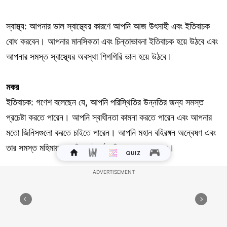
স্বাস্থ্য: আপনার ভাল স্বাস্থ্যের কারণে আপনি আজ উৎসাহী এবং ইতিবাচক
বোধ করবেন। আপনার মানসিকতা এবং চিন্তাভাবনা ইতিবাচক হয়ে উঠবে এবং
আপনার সমস্ত স্বাস্থ্যের অবস্থা শিগগিরি ভাল হয়ে উঠবে।
মকর
ইতিবাচক: গণেশ বলেছেন যে, আপনি পরিস্থিতির উন্নতির জন্য সমস্ত
প্রচেষ্টা করতে পারেন। আপনি স্বাধীনতা কামনা করতে পারেন এবং আপনার
মতো জিনিসগুলো করতে চাইতে পারেন। আপনি মহান বহিরঙ্গন অন্বেষণ এবং
তার সমস্ত মহিমায় প্রকৃতির সৌন্দর্য অভিজ্ঞতা পেতে পারেন।
নেতিবাচক: অধৈর্যতাকে আপনার জন্য মজা নষ্ট করতে দেবেন না। শিক্ষার্থীদের
তাদের একাডেমিক ফ্রন্টে পছন্দসই ফলাফল পেতে কঠোর পরিশ্রম করতে হবে।
আপনার ঘরোয়া ফ্রন্টে কিছু উত্থান-পতন থাকতে পারে।