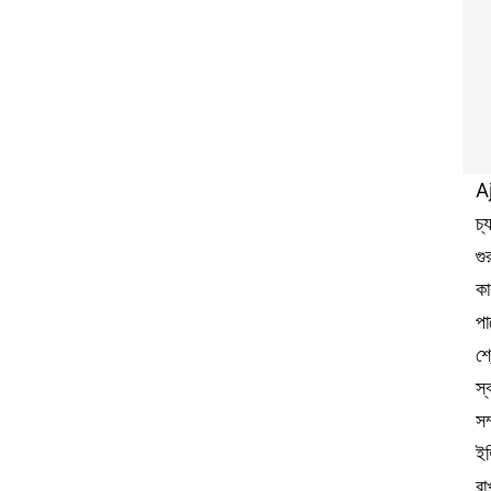
A
চ্
গু
কা
পা
শ্
স্
সম
ইত
রা