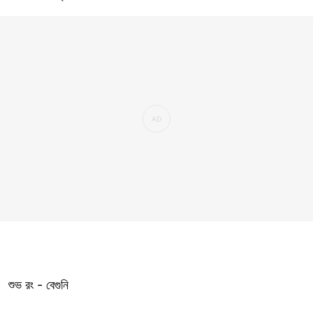
শুভ রং - বেগুনি