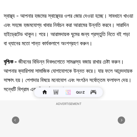
স্বাস্থ্য - আপনার হজমের স্বাস্থ্যের ওপর জোর দেওয়া হচ্ছে। সাবধানে খাওয়া
এবং সহজে হজমযোগ্য খাবার নির্বাচন করা আরামের উন্নতি করবে। সারাদিন
হাইড্রেটেড থাকুন। পরে। আরামদায়ক ঘুমের জন্য প্রস্তুতি নিতে বই পড়া
বা ধ্যানের মতো শান্ত কার্যকলাপে অংশগ্রহণ করুন।
বৃশ্চিক -
জীবনের বিভিন্ন দিকগুলোতে সামঞ্জস্য বজায় রাখার চেষ্টা করুন।
আপনার ক্যারিশমা সামাজিক যোগাযোগকে উন্নত করে। যার ফলে আনন্দদায়ক
সাক্ষাৎ হয়। পেশাদার বিষয়ে মনোযোগ এবং সংগঠন সর্বোত্তম ফলাফল দেয়।
সন্ধেটি বিশ্রাম এবং রিচার্জের জন্য উপযুক্ত।
ইতিবাচক - গণেশ বলছেন যে দিনটা আপনাকে আপনার আবেগ অনুসরণ করতে
উৎসাহিত করে। পরিপূর্ণতা এবং আনন্দের অনুভূতি নিয়ে আসে। আপনার
পেশাগত জীবনে, এক সহযোগিতামূলক দৃষ্টিভঙ্গি সৃজনশীল সমাধান এবং
পারস্পরিক সাফল্যের দিকে পরিচালিত করে। আপনার সম্পর্কের সমর্থন এবং