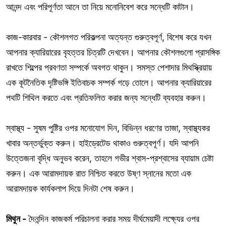
আনন্দ এবং পরিপূর্ণতা আনে তা নিয়ে মনোনিবেশ করে সন্ধেটি কাটান।
কাজ-কারবার - কৌশলগত পরিকল্পনা অত্যন্ত গুরুত্বপূর্ণ, বিশেষ করে যখন
আপনার ক্যারিয়ারের বৃহত্তর চিত্রটি দেখবেন। আপনার কৌশলগুলো প্রাসঙ্গিক
রাখতে শিল্পের প্রবণতা সম্পর্কে অবগত থাকুন। সমস্ত পেশাদার মিথস্ক্রিয়ায়
এক কূটনৈতিক দৃষ্টিভঙ্গি ইতিবাচক সম্পর্ক গড়ে তোলে। আপনার ক্যারিয়ারের
পথটি শিথিল করতে এবং প্রতিফলিত করার জন্য সন্ধেটি ব্যবহার করুন।
স্বাস্থ্য - সুষম পুষ্টির ওপর মনোযোগ দিন, বিভিন্ন ধরণের তাজা, স্বাস্থ্যকর
খাবার অন্তর্ভুক্ত করুন। হাইড্রেটেড থাকাও গুরুত্বপূর্ণ। যদি আপনি
উত্তেজনা বৃদ্ধি অনুভব করেন, তাহলে গভীর শ্বাস-প্রশ্বাসের ব্যায়াম চেষ্টা
করুন। এক আরামদায়ক রাত নিশ্চিত করতে উষ্ণ স্নানের মতো এক
আরামদায়ক কার্যকলাপ দিয়ে দিনটা শেষ করুন।
মিথুন -
দৈনন্দিন কাজকর্ম পরিচালনা করার সময় দীর্ঘমেয়াদী লক্ষ্যের ওপর