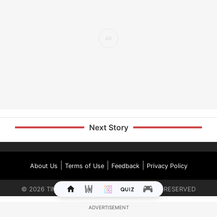
Next Story
|
|
|
About Us
Terms of Use
Feedback
Privacy Policy
©
2026
TIMES INTERNET LIMITED. ALL RIGHTS RESERVED