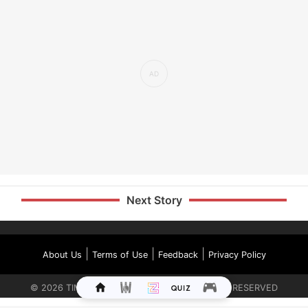
Next Story
|
|
|
About Us
Terms of Use
Feedback
Privacy Policy
©
2026
TIMES INTERNET LIMITED. ALL RIGHTS RESERVED