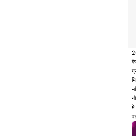
2
क
ग्
मि
भ
नौ
म
प