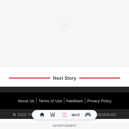
Next Story
|
|
|
About Us
Terms of Use
Feedback
Privacy Policy
©
2026
TIMES INTERNET LIMITED. ALL RIGHTS RESERVED