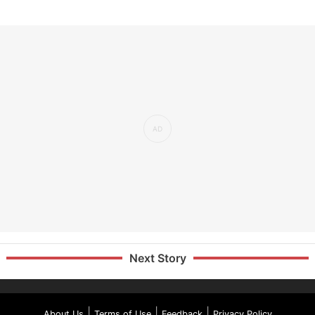
Next Story
|
|
|
About Us
Terms of Use
Feedback
Privacy Policy