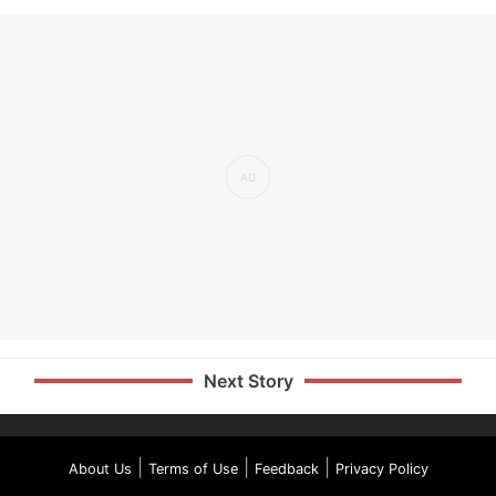
Next Story
|
|
|
About Us
Terms of Use
Feedback
Privacy Policy