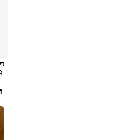
ादा
ों
ं