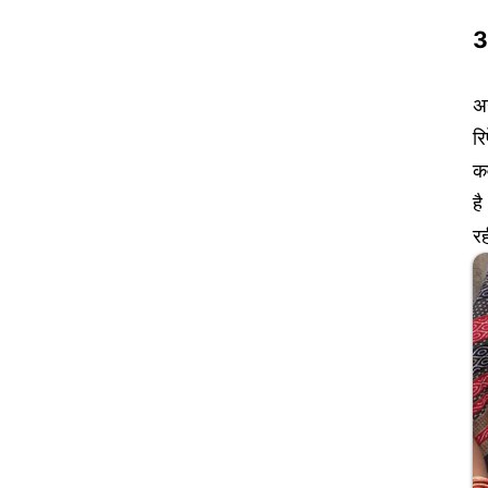
3
अग
रि
कव
है
रह