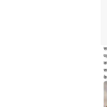
सब
पढ
क
स
के