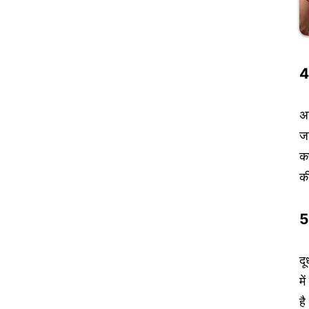
4
अ
जा
कप
क
5
दू
मे
है