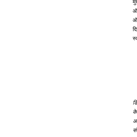
मु
ऑन
ऑ
द
स
डि
के
अ
सं