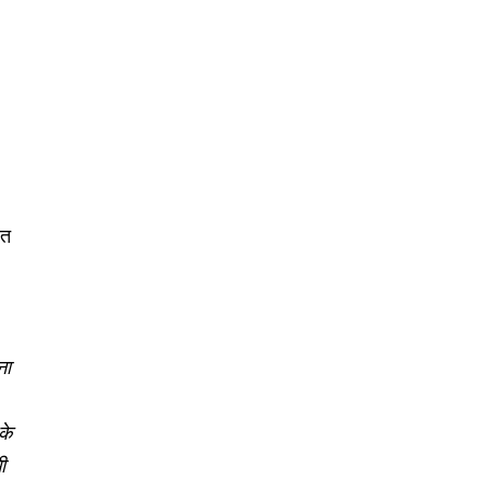
ित
ना
के
ी