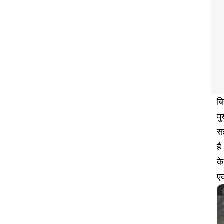
बि
मु
स
ह
के
एक