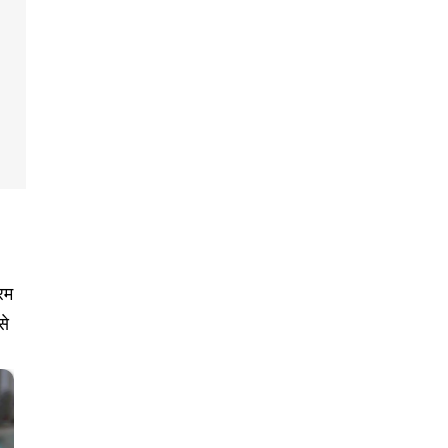
रम
से