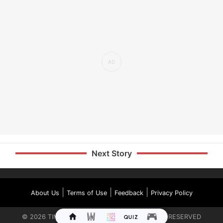
Next Story
|
|
|
About Us
Terms of Use
Feedback
Privacy Policy
©
2026
TIMES INTERNET LIMITED. ALL RIGHTS RESERVED