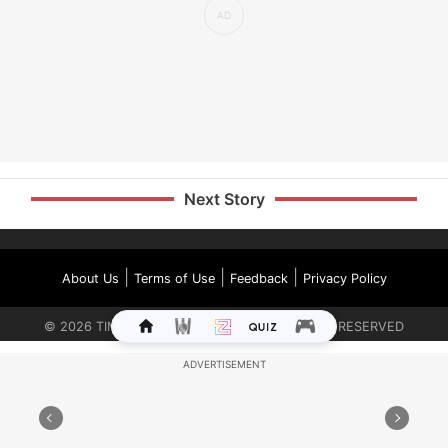
Next Story
|
|
|
About Us
Terms of Use
Feedback
Privacy Policy
©
2026
TIMES INTERNET LIMITED. ALL RIGHTS RESERVED