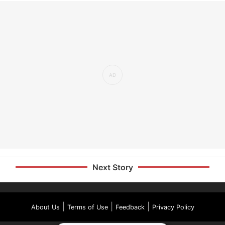
Next Story
|
|
|
About Us
Terms of Use
Feedback
Privacy Policy