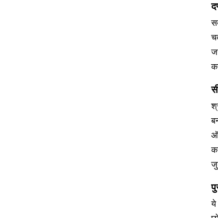
द
सब
चक
जर
क
सी
श्
बन
ऑ
क
जु
पु
ये