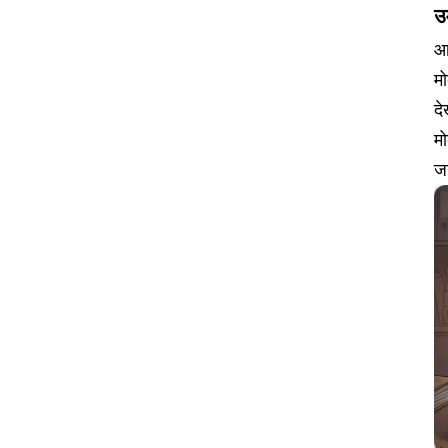
उ
आ
म
दे
म
ज