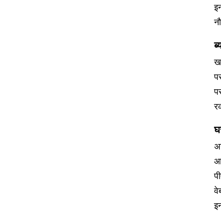
इ
नौ
ब
खा
पर
प
रक
घर
अग
आ
प
वे
इन