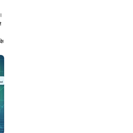
ै।
ि
के