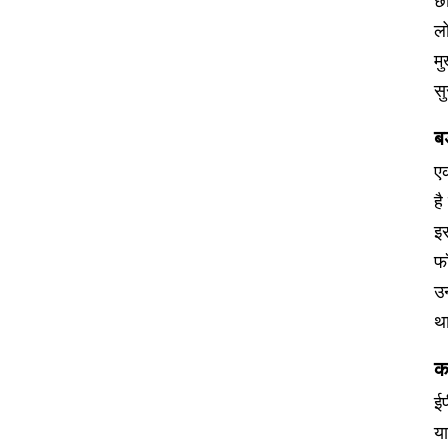
छ
लो
मु
सु
ब
एक
है
इस
फॉ
उन
थ
क
ई
या