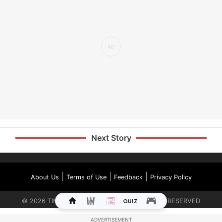
Next Story
|
|
|
About Us
Terms of Use
Feedback
Privacy Policy
©
2026
TIMES INTERNET LIMITED. ALL RIGHTS RESERVED