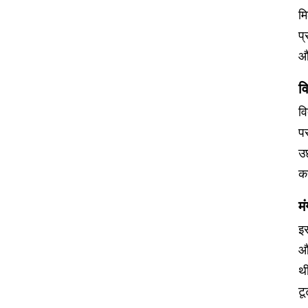
मि
प्
औं
वि
वि
प
उ
कर
म
इ
और
थ
ट