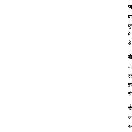
ज
बा
कु
म
से
ब
बो
रख
इ
र
ऊं
जन
रु