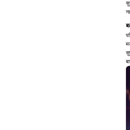
सु
नह
ब
पश
मज
सु
बा