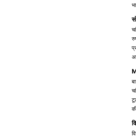
भ
स
च
रु
प्
अ
M
ब
चा
टू
क
व
वि