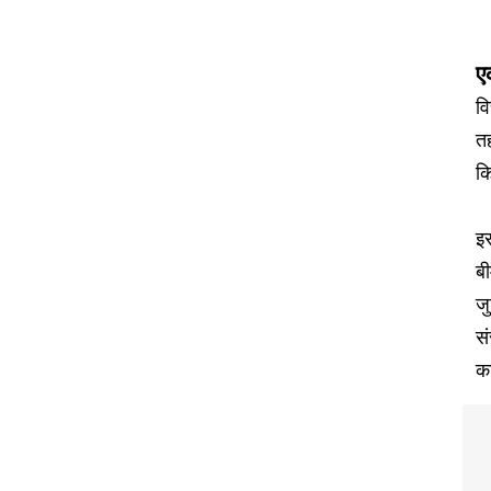
ए
व
त
क
इस
बी
ज
सं
क