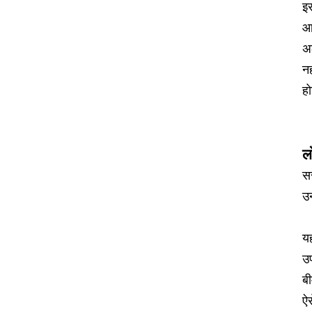
इस
आ
अल
नह
ह
लो
सर
उन
यह
उप
बी
ऐस