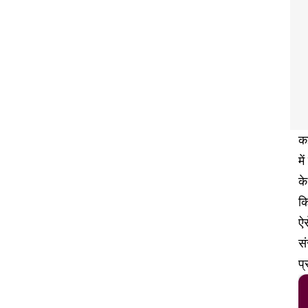
कई
मे
के
कि
ऐस
सं
प