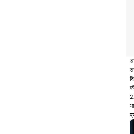
आज
सर
दि
क
2.
भ
प्