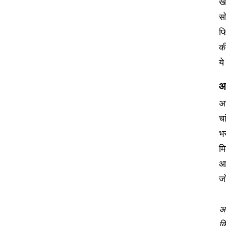
ख
सो
फि
की
ये
आ
अभ
च
भर
मि
आए
ज
अस
कि