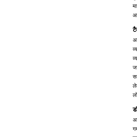
मा
आग
टै
अम
व्
व्
जर
सक
ले
लो
ड
अम
गय