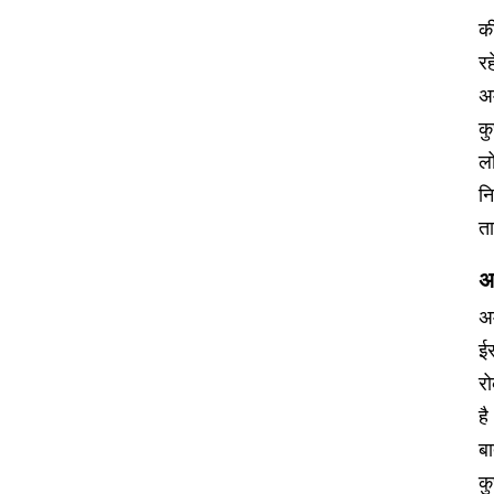
की
रह
अम
कु
लो
न
ता
अ
अ
ईर
रो
है
ब
कु