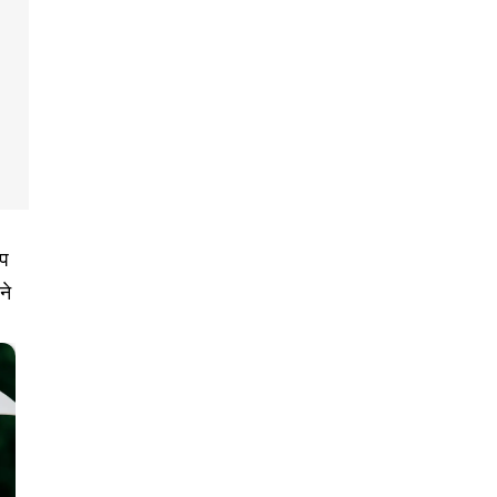
्प
ने