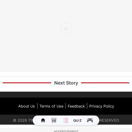
Next Story
|
|
|
About Us
Terms of Use
Feedback
Privacy Policy
©
2026
TIMES INTERNET LIMITED. ALL RIGHTS RESERVED