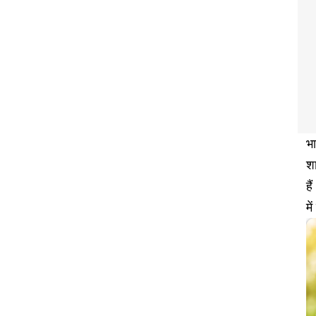
भा
शा
है
मे